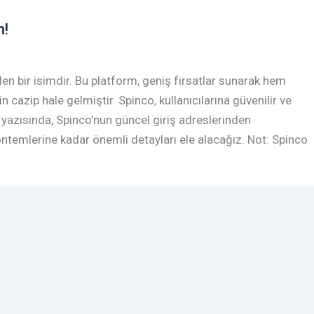
n!
en bir isimdir. Bu platform, geniş fırsatlar sunarak hem
 cazip hale gelmiştir. Spinco, kullanıcılarına güvenilir ve
yazısında, Spinco’nun güncel giriş adreslerinden
ntemlerine kadar önemli detayları ele alacağız. Not: Spinco