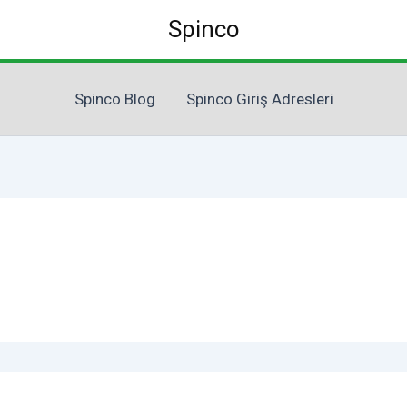
Spinco
Spinco Blog
Spinco Giriş Adresleri