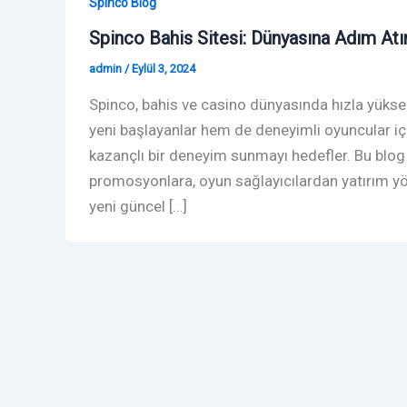
Spinco Blog
Spinco Bahis Sitesi: Dünyasına Adım Atı
admin
/
Eylül 3, 2024
Spinco, bahis ve casino dünyasında hızla yüksel
yeni başlayanlar hem de deneyimli oyuncular için
kazançlı bir deneyim sunmayı hedefler. Bu blog 
promosyonlara, oyun sağlayıcılardan yatırım yö
yeni güncel […]