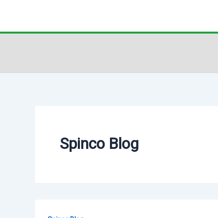
İçeriğe
atla
Spinco Blog