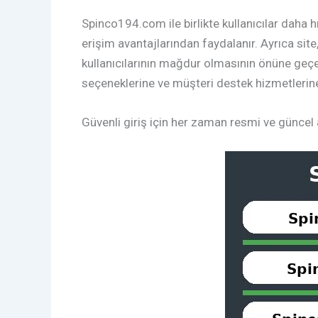
Spinco194.com ile birlikte kullanıcılar daha hız
erişim avantajlarından faydalanır. Ayrıca site
kullanıcılarının mağdur olmasının önüne geçe
seçeneklerine ve müşteri destek hizmetlerine
Güvenli giriş için her zaman resmi ve güncel