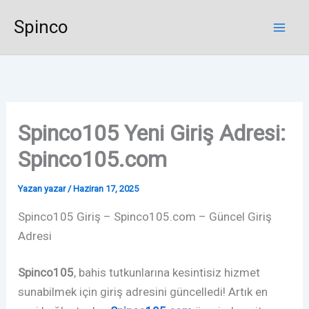
İçeriğe
Spinco
atla
Spinco105 Yeni Giriş Adresi:
Spinco105.com
Yazan
yazar
/
Haziran 17, 2025
Spinco105 Giriş – Spinco105.com – Güncel Giriş
Adresi
Spinco105
, bahis tutkunlarına kesintisiz hizmet
sunabilmek için giriş adresini güncelledi! Artık en