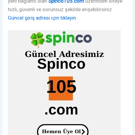
yeni bağlantı olan
Spinco105.com
üzerinden siteye
hızlı, güvenli ve sorunsuz şekilde erişebilirsiniz.
Güncel giriş adresi için tıklayın.