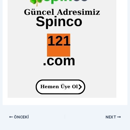
ÖNCEKI
NEXT