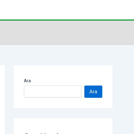
Ara
Ara