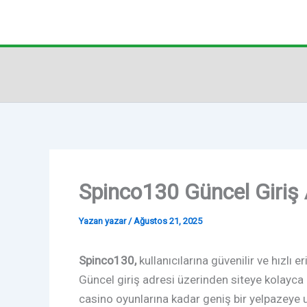
İçeriğe
atla
Spinco130 Güncel Giriş 
Yazan
yazar
/
Ağustos 21, 2025
Spinco130,
kullanıcılarına güvenilir ve hızlı 
Güncel giriş adresi üzerinden siteye kolayca 
casino oyunlarına kadar geniş bir yelpazeye ul