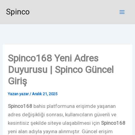
İçeriğe
Spinco
atla
Spinco168 Yeni Adres
Duyurusu | Spinco Güncel
Giriş
Yazan
yazar
/
Aralık 21, 2025
Spinco168
bahis platformuna erişimde yaşanan
adres değişikliği sonrası, kullanıcıların güvenli ve
kesintisiz şekilde siteye ulaşabilmesi için
Spinco168
yeni alan adıyla yayına alınmıştır. Güncel erişim