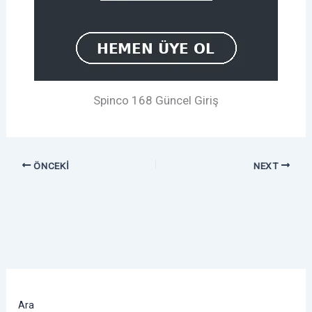
Spinco 168 Güncel Giriş
ÖNCEKI
NEXT
Ara