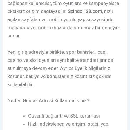
bağlanan kullanıcılar, tüm oyunlara ve kampanyalara
eksiksiz erişim sağlayabilir.
Spinco168.com
, hızlı
açılan sayfaları ve mobil uyumlu yapısı sayesinde
masaüstü ve mobil cihazlarda sorunsuz bir deneyim
sunar.
Yeni giriş adresiyle birlikte; spor bahisleri, canlı
casino ve slot oyunları aynı kalite standartlarında
sunulmaya devam eder. Ayrıca üyelik bilgileriniz
korunur, bakiye ve bonuslarınız kesintisiz şekilde
kullanılabilir.
Neden Güncel Adresi Kullanmalısınız?
Güvenli bağlantı ve SSL koruması
Hızlı indekslenen ve erişimi stabil yapı