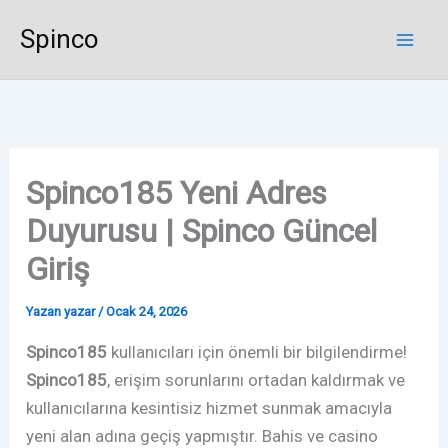
İçeriğe
Spinco
atla
Spinco185 Yeni Adres
Duyurusu | Spinco Güncel
Giriş
Yazan
yazar
/
Ocak 24, 2026
Spinco185
kullanıcıları için önemli bir bilgilendirme!
Spinco185
, erişim sorunlarını ortadan kaldırmak ve
kullanıcılarına kesintisiz hizmet sunmak amacıyla
yeni alan adına geçiş yapmıştır. Bahis ve casino