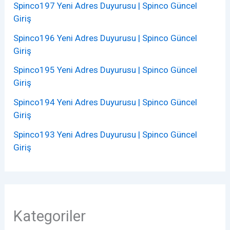
Spinco197 Yeni Adres Duyurusu | Spinco Güncel
Giriş
Spinco196 Yeni Adres Duyurusu | Spinco Güncel
Giriş
Spinco195 Yeni Adres Duyurusu | Spinco Güncel
Giriş
Spinco194 Yeni Adres Duyurusu | Spinco Güncel
Giriş
Spinco193 Yeni Adres Duyurusu | Spinco Güncel
Giriş
Kategoriler