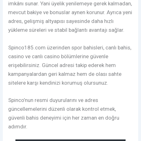
imkânı sunar. Yani üyelik yenilemeye gerek kalmadan,
mevcut bakiye ve bonuslar aynen korunur. Ayrıca yeni
adres, gelişmiş altyapısı sayesinde daha hızlı
yükleme süreleri ve stabil bağlantı avantajı sağlar.
Spinco185.com üzerinden spor bahisleri, canlı bahis,
casino ve canlı casino bölümlerine güvenle
erişebilirsiniz. Güncel adresi takip ederek hem
kampanyalardan geri kalmaz hem de olası sahte
sitelere karşı kendinizi korumuş olursunuz.
Spinco’nun resmi duyurularını ve adres
güncellemelerini düzenli olarak kontrol etmek,
güvenli bahis deneyimi için her zaman en doğru
adımdır.