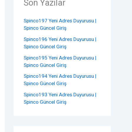
Son Yazılar
Spinco197 Yeni Adres Duyurusu |
Spinco Güncel Giriş
Spinco196 Yeni Adres Duyurusu |
Spinco Güncel Giriş
Spinco195 Yeni Adres Duyurusu |
Spinco Güncel Giriş
Spinco194 Yeni Adres Duyurusu |
Spinco Güncel Giriş
Spinco193 Yeni Adres Duyurusu |
Spinco Güncel Giriş