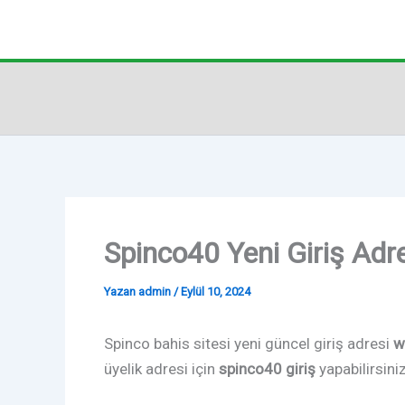
İçeriğe
atla
Spinco40 Yeni Giriş Adr
Yazan
admin
/
Eylül 10, 2024
Spinco bahis sitesi yeni güncel giriş adresi
w
üyelik adresi için
spinco40 giriş
yapabilirsiniz