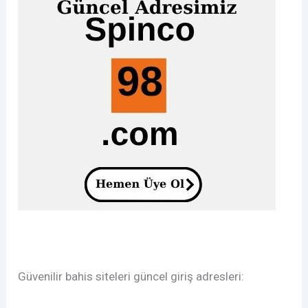
Güvenilir bahis siteleri güncel giriş adresleri: