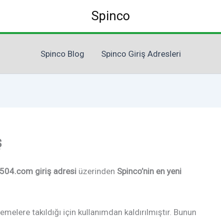
Spinco
Spinco Blog
Spinco Giriş Adresleri
ş
504.com giriş adresi
üzerinden
Spinco’nin en yeni
emelere takıldığı için kullanımdan kaldırılmıştır. Bunun