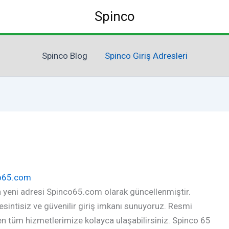
Spinco
Spinco Blog
Spinco Giriş Adresleri
co65.com
un yeni adresi Spinco65.com olarak güncellenmiştir.
esintisiz ve güvenilir giriş imkanı sunuyoruz. Resmi
 tüm hizmetlerimize kolayca ulaşabilirsiniz. Spinco 65