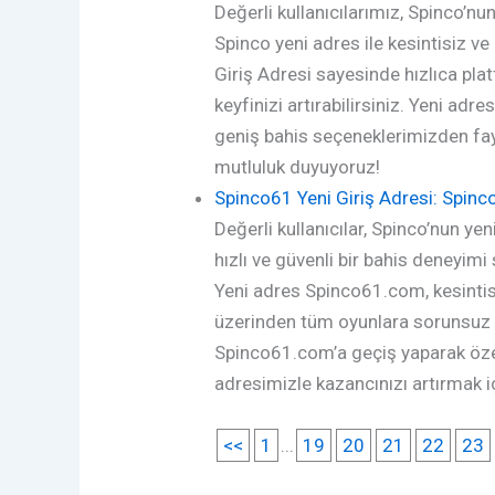
Değerli kullanıcılarımız, Spinco’n
Spinco yeni adres ile kesintisiz ve
Giriş Adresi sayesinde hızlıca pla
keyfinizi artırabilirsiniz. Yeni a
geniş bahis seçeneklerimizden fa
mutluluk duyuyoruz!
Spinco61 Yeni Giriş Adresi: Spin
Değerli kullanıcılar, Spinco’nun y
hızlı ve güvenli bir bahis deneyimi
Yeni adres Spinco61.com, kesintisi
üzerinden tüm oyunlara sorunsuz ul
Spinco61.com’a geçiş yaparak öze
adresimizle kazancınızı artırmak içi
<<
1
...
19
20
21
22
23