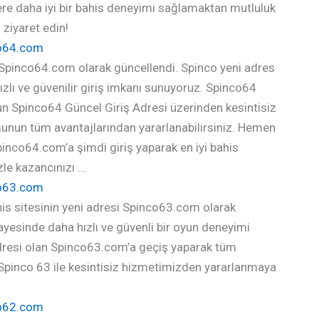
zlere daha iyi bir bahis deneyimi sağlamaktan mutluluk
ziyaret edin!
co64.com
i Spinco64.com olarak güncellendi. Spinco yeni adres
ızlı ve güvenilir giriş imkanı sunuyoruz. Spinco64
un Spinco64 Güncel Giriş Adresi üzerinden kesintisiz
munun tüm avantajlarından yararlanabilirsiniz. Hemen
nco64.com’a şimdi giriş yaparak en iyi bahis
e kazancınızı ...
co63.com
ahis sitesinin yeni adresi Spinco63.com olarak
sayesinde daha hızlı ve güvenli bir oyun deneyimi
dresi olan Spinco63.com’a geçiş yaparak tüm
 Spinco 63 ile kesintisiz hizmetimizden yararlanmaya
co62.com