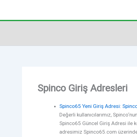
İçeriğe
atla
Spinco Giriş Adresleri
Spinco65 Yeni Giriş Adresi: Spin
Değerli kullanıcılarımız, Spinco‘n
Spinco65 Güncel Giriş Adresi ile k
adresimiz Spinco65.com üzerinden