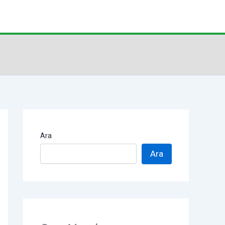
Ara
Ara