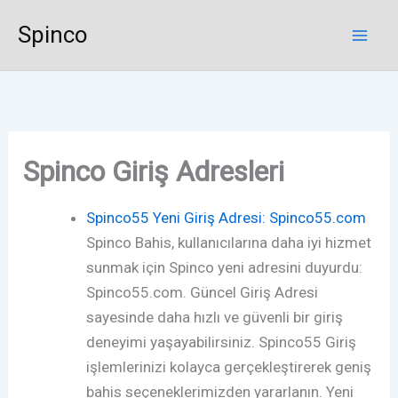
İçeriğe
Spinco
atla
Spinco Giriş Adresleri
Spinco55 Yeni Giriş Adresi: Spinco55.com
Spinco Bahis, kullanıcılarına daha iyi hizmet
sunmak için Spinco yeni adresini duyurdu:
Spinco55.com. Güncel Giriş Adresi
sayesinde daha hızlı ve güvenli bir giriş
deneyimi yaşayabilirsiniz. Spinco55 Giriş
işlemlerinizi kolayca gerçekleştirerek geniş
bahis seçeneklerimizden yararlanın. Yeni