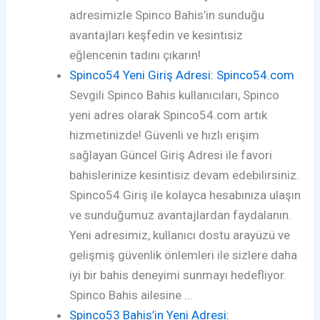
adresimizle Spinco Bahis’in sunduğu
avantajları keşfedin ve kesintisiz
eğlencenin tadını çıkarın!
Spinco54 Yeni Giriş Adresi: Spinco54.com
Sevgili Spinco Bahis kullanıcıları, Spinco
yeni adres olarak Spinco54.com artık
hizmetinizde! Güvenli ve hızlı erişim
sağlayan Güncel Giriş Adresi ile favori
bahislerinize kesintisiz devam edebilirsiniz.
Spinco54 Giriş ile kolayca hesabınıza ulaşın
ve sunduğumuz avantajlardan faydalanın.
Yeni adresimiz, kullanıcı dostu arayüzü ve
gelişmiş güvenlik önlemleri ile sizlere daha
iyi bir bahis deneyimi sunmayı hedefliyor.
Spinco Bahis ailesine ...
Spinco53 Bahis’in Yeni Adresi: