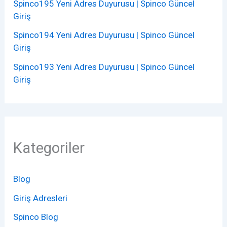
Spinco195 Yeni Adres Duyurusu | Spinco Güncel
Giriş
Spinco194 Yeni Adres Duyurusu | Spinco Güncel
Giriş
Spinco193 Yeni Adres Duyurusu | Spinco Güncel
Giriş
Kategoriler
Blog
Giriş Adresleri
Spinco Blog