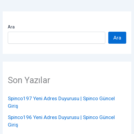
Ara
Ara
Son Yazılar
Spinco197 Yeni Adres Duyurusu | Spinco Güncel
Giriş
Spinco196 Yeni Adres Duyurusu | Spinco Güncel
Giriş