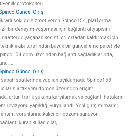
üvenlik protokolleri ...
Spinco Güncel Giriş
ikrarlı şekilde hizmet veren Spinco154, platforma
hızlı bir deneyim yaşaması için bağlantı altyapısını
 saatlerde yaşanan kesintileri ortadan kaldırmak için
teknik ekibi tarafından büyük bir güncelleme paketiyle
ık Spinco154.com üzerinden bağlantı sağladıklarında,
nu, ...
Spinco Güncel Giriş
n sabah saatlerinde yapılan açıklamada Spinco153
nıcıların artık yeni domen üzerinden erişim
ada, artan trafik yükünü karşılamak ve bağlantı hatalarını
m revizyonu yapıldığı vurgulandı. Yeni giriş mimarisi,
erişim sorunlarına kalıcı bir çözüm sunuyor.
lantı kuran kullanıcılar, ...