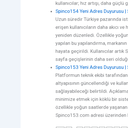
kullanıcılar; hız artışı, daha güçlü g
Spinco154 Yeni Adres Duyurusu | 
Uzun süredir Türkiye pazarında ist
erişen kullanıcıların daha akıcı ve 
yeniden düzenledi. Özellikle yoğun
yapılan bu yapılandırma, markanın 
hayata geçirildi. Kullanıcılar art
sayfa geçişlerinin daha seri olduğu
Spinco153 Yeni Adres Duyurusu | 
Platformun teknik ekibi tarafında
altyapısının güncellendiği ve kulla
sağlayabileceği belirtildi. Açıklam
minimize etmek için köklü bir siste
özellikle yoğun saatlerde yaşanan 
Spinco153.com adresi üzerinden bağ