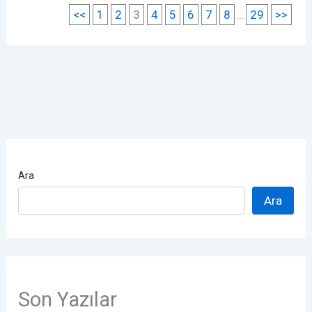
<<
1
2
3
4
5
6
7
8
...
29
>>
Ara
Ara
Son Yazılar