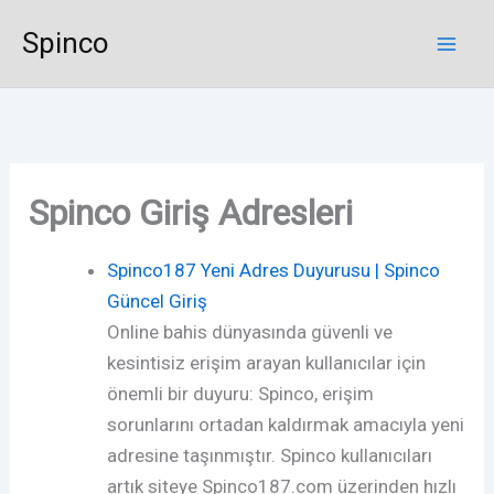
İçeriğe
Spinco
atla
Spinco Giriş Adresleri
Spinco187 Yeni Adres Duyurusu | Spinco
Güncel Giriş
Online bahis dünyasında güvenli ve
kesintisiz erişim arayan kullanıcılar için
önemli bir duyuru: Spinco, erişim
sorunlarını ortadan kaldırmak amacıyla yeni
adresine taşınmıştır. Spinco kullanıcıları
artık siteye Spinco187.com üzerinden hızlı